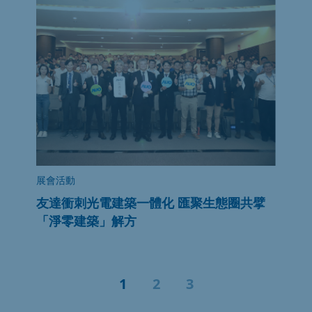
展會活動
友達衝刺光電建築一體化 匯聚生態圈共擘
「淨零建築」解方
1
2
3