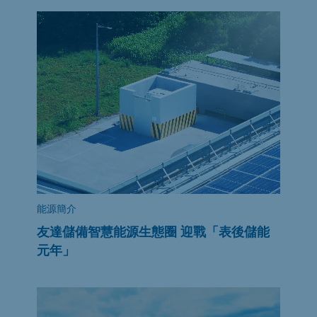
能源簡介
友達儲備智慧能源生態圈 迎戰「表後儲能
元年」