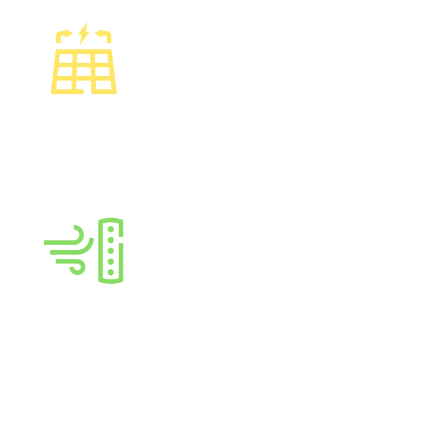
多柵線半切電池技術
採用多柵線半切電池 (MBB HCC, Multi-
Busbar Half Cut Cell)，搭配 10柵線，
提高電流收集效率及電池抗隱裂能力，
提升太陽能模組發電效能及長期穩定輸
出功率。
抗強風能力
高耐候，通過 IEC 標準四倍之動態荷重
測試
Learn More