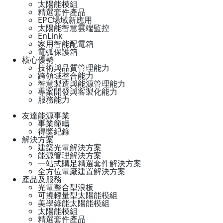
太陽能模組
精選套件產品
EPC場域新應用
太陽能智慧雲端監控
EnLink
家用智能配電箱
電弧保護箱
核心優勢
技術與品質管理能力
跨領域整合能力
智慧製造與能源管理能力
專案開發與客製化能力
服務能力
友達能源事業
事業範疇
得獎紀錄
解決方案
建築光電解決方案
能源管理解決方案
一站式購足精選套件解決方案
全方位電廠建置解決方案
產品及服務
光電整合型浪板
可撓輕量型太陽能模組
美學綠能太陽能模組
太陽能模組
精選套件產品