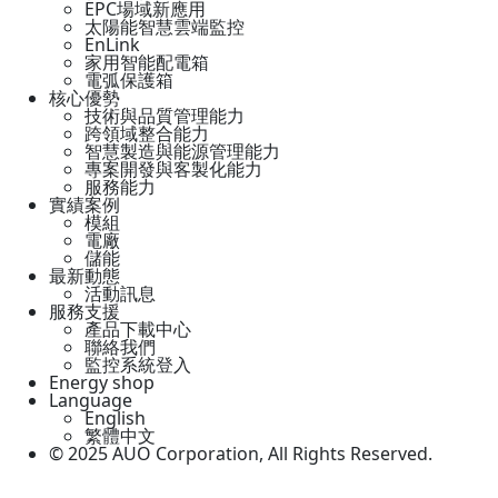
EPC場域新應用
太陽能智慧雲端監控
EnLink
家用智能配電箱
電弧保護箱
核心優勢
技術與品質管理能力
跨領域整合能力
智慧製造與能源管理能力
專案開發與客製化能力
服務能力
實績案例
模組
電廠
儲能
最新動態
活動訊息
服務支援
產品下載中心
聯絡我們
監控系統登入
Energy shop
Language
English
繁體中文
© 2025 AUO Corporation, All Rights Reserved.